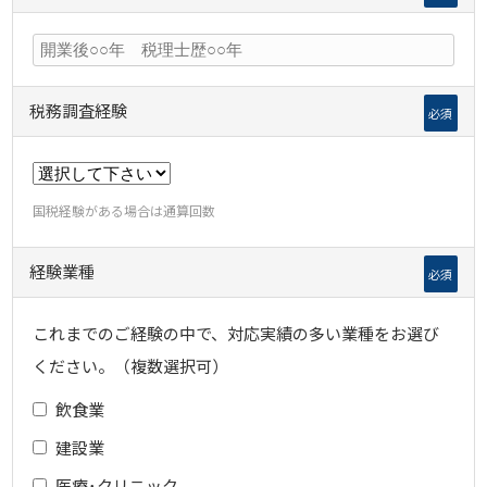
税務のミカタ
税務調査経験
必須
0120-016-353
国税経験がある場合は通算回数
税務署・国税局
経験業種
必須
お電話のおかけ間違いが多発しております。
番号をよくご確認いただき、発信していただきますようお願い致します。
これまでのご経験の中で、対応実績の多い業種をお選び
ください。（複数選択可）
飲食業
建設業
医療･クリニック