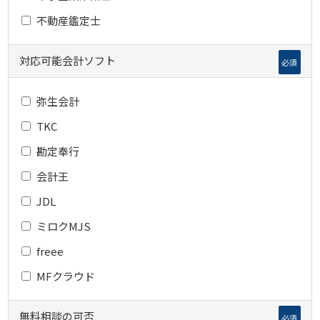
不動産鑑定士
対応可能会計ソフト
必須
弥生会計
TKC
勘定奉行
会計王
JDL
ミロクMJS
freee
MFクラウド
無料相談の可否
必須